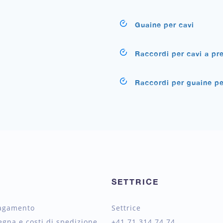
Guaine per cavi
Raccordi per cavi a pr
Raccordi per guaine pe
SETTRICE
pagamento
Settrice
egna e costi di spedizione
+41 71 314 74 74