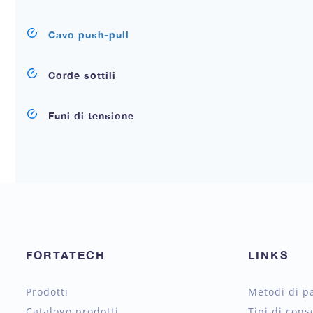
Cavo push-pull
Corde sottili
Funi di tensione
FORTATECH
LINKS
Prodotti
Metodi di 
Catalogo prodotti
Tipi di cons