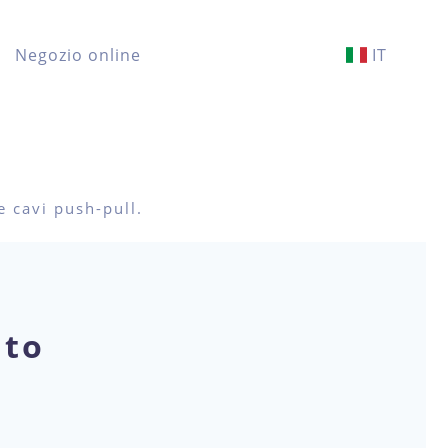
Negozio online
IT
e cavi push-pull.
nto