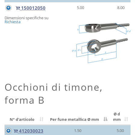
150012050
5.00
8.00
Dimensioni specifiche su
Richiesta
Occhioni di timone,
forma B
Ø d
N° d'articolo
Per fune metallica Ø
mm
mm
412030023
1.50
5.00