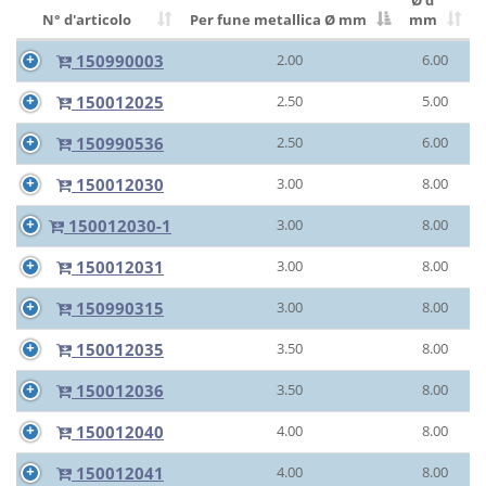
Ø d
N° d'articolo
Per fune metallica Ø
mm
mm
150990003
2.00
6.00
150012025
2.50
5.00
150990536
2.50
6.00
150012030
3.00
8.00
150012030-1
3.00
8.00
150012031
3.00
8.00
150990315
3.00
8.00
150012035
3.50
8.00
150012036
3.50
8.00
150012040
4.00
8.00
150012041
4.00
8.00