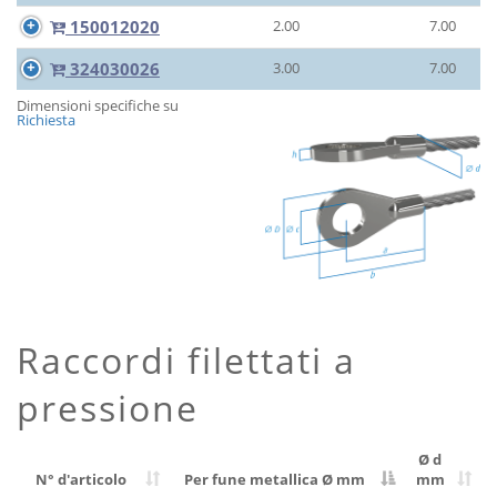
150012020
2.00
7.00
324030026
3.00
7.00
Dimensioni specifiche su
Richiesta
Raccordi filettati a
pressione
Ø d
N° d'articolo
Per fune metallica Ø
mm
mm