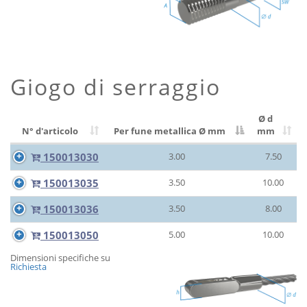
Giogo di serraggio
Ø d
N° d'articolo
Per fune metallica Ø
mm
mm
150013030
3.00
7.50
150013035
3.50
10.00
150013036
3.50
8.00
150013050
5.00
10.00
Dimensioni specifiche su
Richiesta