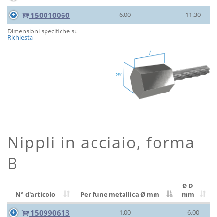
150010060
6.00
11.30
Dimensioni specifiche su
Richiesta
Nippli in acciaio, forma
B
Ø D
N° d'articolo
Per fune metallica Ø
mm
mm
150990613
1.00
6.00