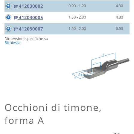
412030002
0.90 - 1.20
4.30
412030005
1.50 - 2.00
4.30
412030007
1.50 - 2.00
6.50
Dimensioni specifiche su
Richiesta
Occhioni di timone,
forma A