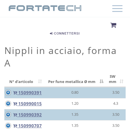
CONNETTERSI
Nippli in acciaio, forma
A
SW
N° d'articolo
Per fune metallica Ø
mm
mm
150990391
0.80
3.50
150990015
1.20
4.3
150990392
1.35
3.50
150990707
1.35
3.50