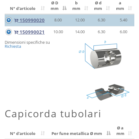
Ø D
b
Ø d
a
N° d'articolo
mm
mm
mm
mm
150990020
8.00
12.00
6.30
5.40
150990021
10.00
14.00
6.30
6.00
Dimensioni specifiche su
Richiesta
Capicorda tubolari
Ø a
N° d'articolo
Per fune metallica Ø
mm
mm