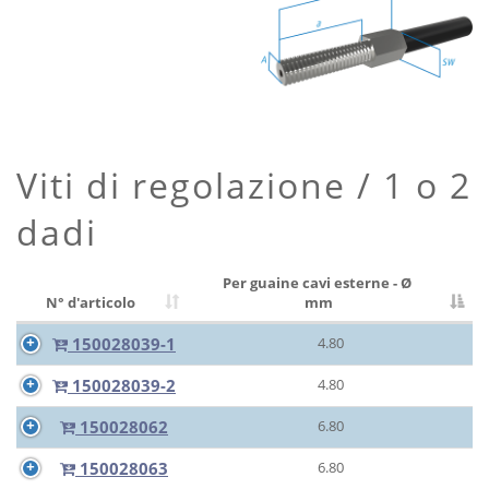
Viti di regolazione / 1 o 2
dadi
Per guaine cavi esterne - Ø
N° d'articolo
mm
150028039-1
4.80
150028039-2
4.80
150028062
6.80
150028063
6.80