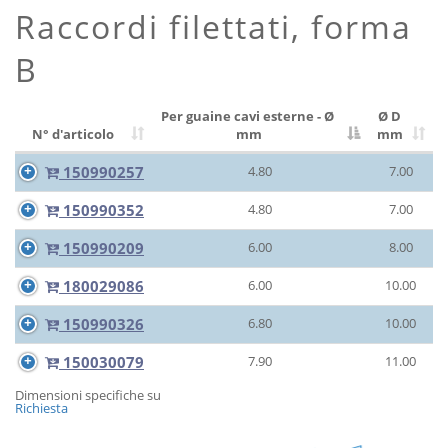
Raccordi filettati, forma
B
Per guaine cavi esterne - Ø
Ø D
N° d'articolo
mm
mm
150990257
4.80
7.00
150990352
4.80
7.00
150990209
6.00
8.00
180029086
6.00
10.00
150990326
6.80
10.00
150030079
7.90
11.00
Dimensioni specifiche su
Richiesta