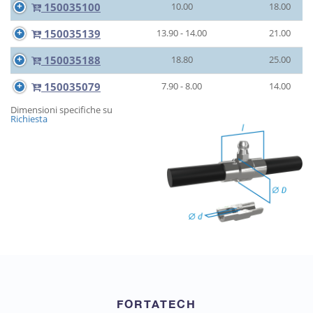
150035100
10.00
18.00
150035139
13.90 - 14.00
21.00
150035188
18.80
25.00
150035079
7.90 - 8.00
14.00
Dimensioni specifiche su
Richiesta
FORTATECH