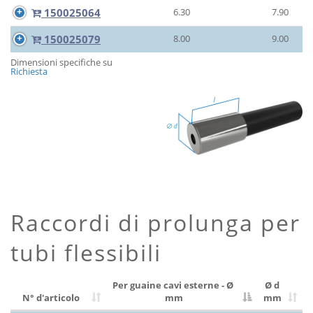
150025064
6.30
7.90
150025079
8.00
9.00
Dimensioni specifiche su
Richiesta
Raccordi di prolunga per
tubi flessibili
Per guaine cavi esterne - Ø
Ø d
N° d'articolo
mm
mm