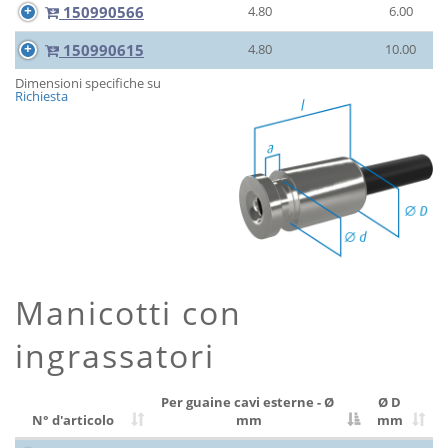
150990566
4.80
6.00
150990615
4.80
10.00
Dimensioni specifiche su
Richiesta
Manicotti con
ingrassatori
Per guaine cavi esterne - Ø
Ø D
N° d'articolo
mm
mm