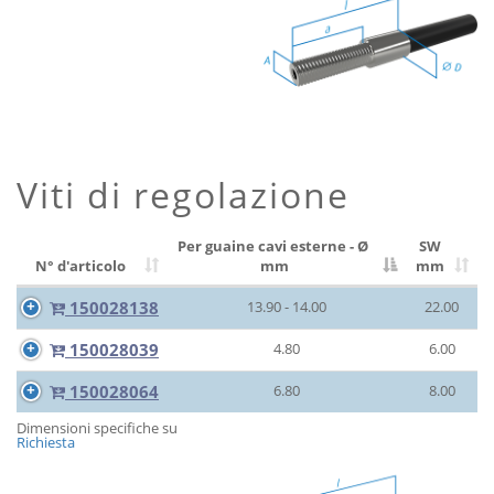
Viti di regolazione
Per guaine cavi esterne - Ø
SW
N° d'articolo
mm
mm
150028138
13.90 - 14.00
22.00
150028039
4.80
6.00
150028064
6.80
8.00
Dimensioni specifiche su
Richiesta