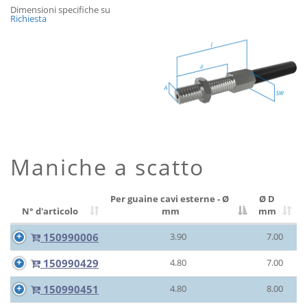
Dimensioni specifiche su
Richiesta
Maniche a scatto
Per guaine cavi esterne - Ø
Ø D
N° d'articolo
mm
mm
150990006
3.90
7.00
150990429
4.80
7.00
150990451
4.80
8.00