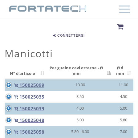
CONNETTERSI
Manicotti
Per guaine cavi esterne - Ø
Ø d
N° d'articolo
mm
mm
150025099
10.00
11.00
150025035
3.50
4.50
150025039
4.00
5.00
150025048
5.00
5.80
150025058
5.80 - 6.00
7.00