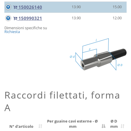
150026140
13.90
15.00
150990321
13.90
12.00
Dimensioni specifiche su
Richiesta
Raccordi filettati, forma
A
Per guaine cavi esterne - Ø
Ø D
N° d'articolo
mm
mm