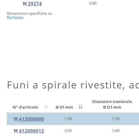
29274
6.00
Dimensioni specifiche su
Richiesta
Funi a spirale rivestite, a
Diametro nominale
N° d'articolo
Ø d1 mm
Ø D1 mm
412000008
1.00
1.30
412000012
3.00
3.40