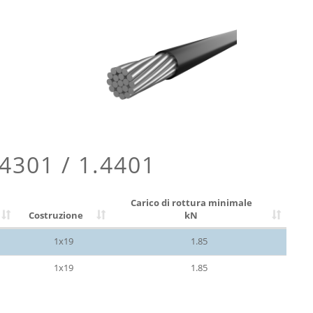
1.4301 / 1.4401
Carico di rottura minimale
Costruzione
kN
1x19
1.85
1x19
1.85