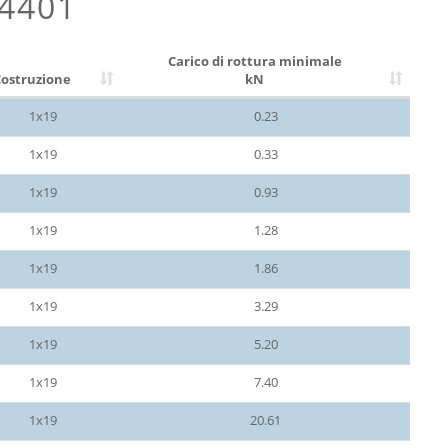
.4401
Carico di rottura minimale
ostruzione
kN
1x19
0.23
1x19
0.33
1x19
0.93
1x19
1.28
1x19
1.86
1x19
3.29
1x19
5.20
1x19
7.40
1x19
20.61