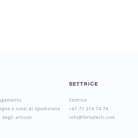
SETTRICE
pagamento
Settrice
egna e costi di spedizione
+41 71 314 74 74
 degli articoli
info@fortatech.com