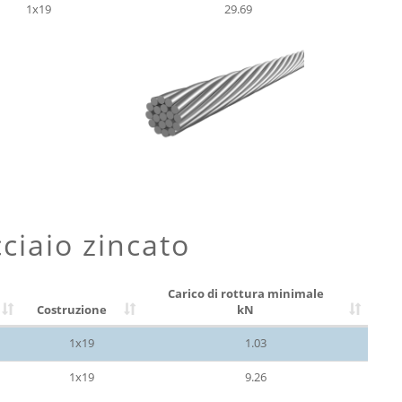
1x19
29.69
cciaio zincato
Carico di rottura minimale
Costruzione
kN
1x19
1.03
1x19
9.26