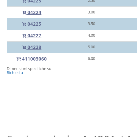
04223
2.50
04224
3.00
04225
3.50
04227
4.00
04228
5.00
411003060
6.00
Dimensioni specifiche su
Richiesta