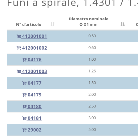
Funi a spirale, 1.4301 / 1
Diametro nominale
N° d'articolo
Ø D1 mm
C
412001001
0.50
412001002
0.60
04176
1.00
412001003
1.25
04177
1.50
04179
2.00
04180
2.50
04181
3.00
29002
5.00