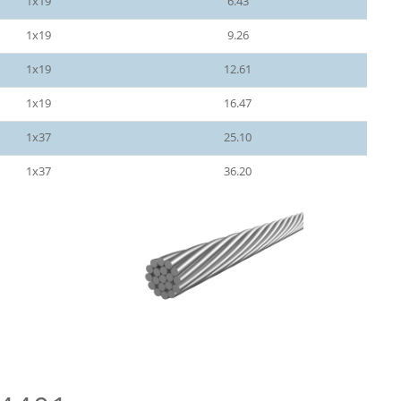
1x19
6.43
1x19
9.26
1x19
12.61
1x19
16.47
1x37
25.10
1x37
36.20