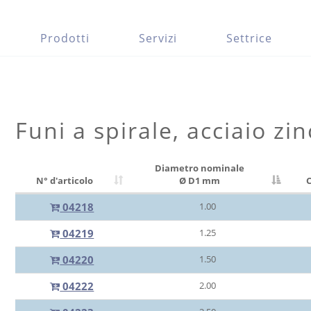
Prodotti
Servizi
Settrice
Funi a spirale, acciaio zi
Diametro nominale
N° d'articolo
Ø D1 mm
C
04218
1.00
04219
1.25
04220
1.50
04222
2.00