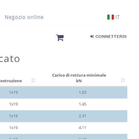
Negozio online
IT
CONNETTERSI
ncato
Carico di rottura minimale
ostruzione
kN
1x19
1.03
1x19
1.45
1x19
2.31
1x19
4.11