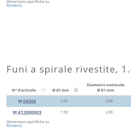
Dimensioni specifiche su
Richiesta
Funi a spirale rivestite, 
Diametro nominale
N° d'articolo
Ø d1 mm
Ø D1 mm
04206
1.50
2.00
412000003
1.50
2.00
Dimensioni specifiche su
Richiesta