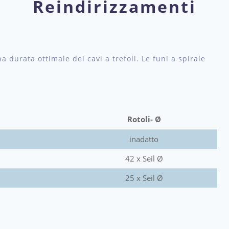
Reindirizzamenti
a durata ottimale dei cavi a trefoli. Le funi a spirale
Rotoli- Ø
inadatto
42 x Seil Ø
25 x Seil Ø