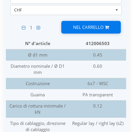
CHF
NEL CARRELLO
1
N° d'article
412006503
Ø d1 mm
0.45
Diametro nominale / Ø D1
0.60
mm
Costruzione
6x7 - WSC
Guaina
PA transparent
Carico di rottura minimale /
0.12
kN
Tipo di cablaggio, direzione
Regular lay / right lay (sZ)
di cablaggio