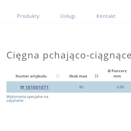
Produkty
Usługi
Kontakt
Cięgna pchająco-ciągnąc
Ø Pancerz
Numer artykułu
Skok max
mm
181001071
80
6.90
Wykonania specjalne na
zapytanie