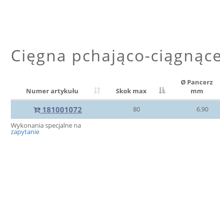
Cięgna pchająco-ciągnąc
Ø Pancerz
Numer artykułu
Skok max
mm
181001072
80
6.90
Wykonania specjalne na
zapytanie