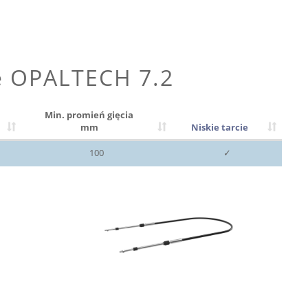
e OPALTECH 7.2
Min. promień gięcia
mm
Niskie tarcie
100
✓