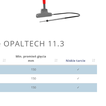
e OPALTECH 11.3
Min. promień gięcia
mm
Niskie tarcie
150
✓
150
✓
150
✓