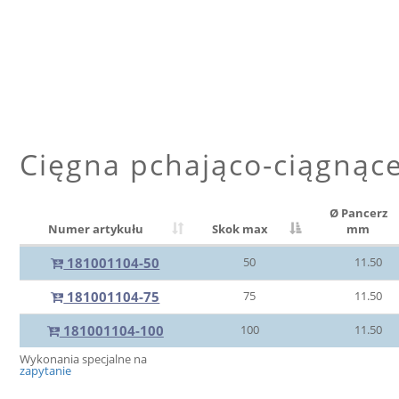
Cięgna pchająco-ciągnąc
Ø Pancerz
Numer artykułu
Skok max
mm
181001104-50
50
11.50
181001104-75
75
11.50
181001104-100
100
11.50
Wykonania specjalne na
zapytanie