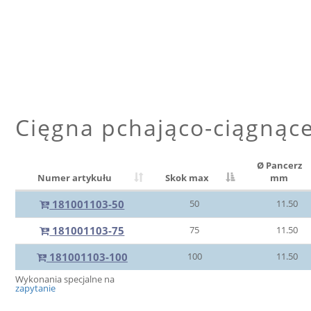
Cięgna pchająco-ciągnąc
Ø Pancerz
Numer artykułu
Skok max
mm
181001103-50
50
11.50
181001103-75
75
11.50
181001103-100
100
11.50
Wykonania specjalne na
zapytanie