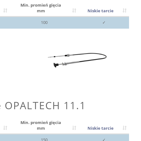
Min. promień gięcia
mm
Niskie tarcie
100
✓
e OPALTECH 11.1
Min. promień gięcia
mm
Niskie tarcie
150
✓