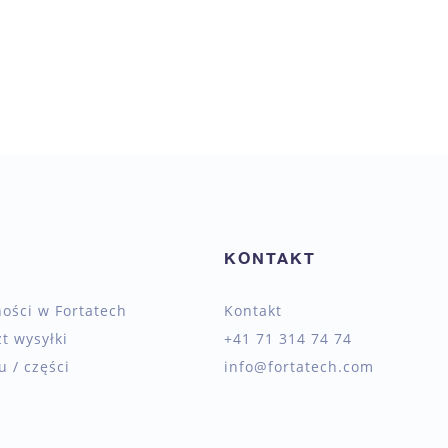
KONTAKT
ności w Fortatech
Kontakt
zt wysyłki
+41 71 314 74 74
 / części
info@fortatech.com