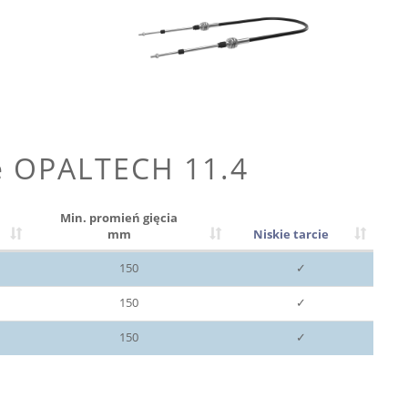
e OPALTECH 11.4
Min. promień gięcia
mm
Niskie tarcie
150
✓
150
✓
150
✓