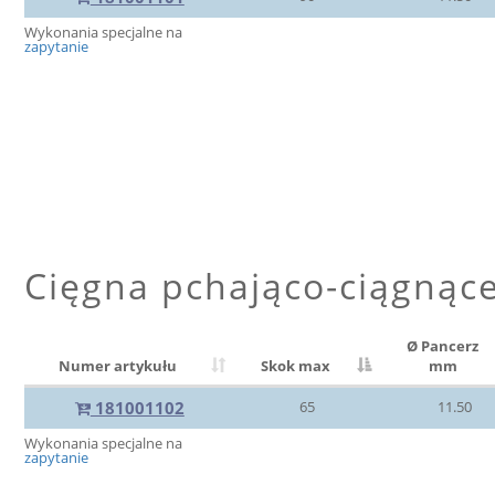
Wykonania specjalne na
zapytanie
Cięgna pchająco-ciągnąc
Ø Pancerz
Numer artykułu
Skok max
mm
181001102
65
11.50
Wykonania specjalne na
zapytanie