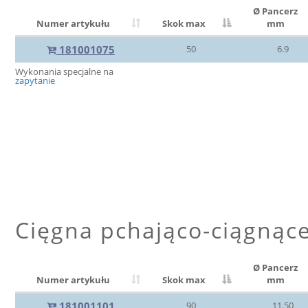
Ø Pancerz
Numer artykułu
Skok max
mm
181001075
50
6.9
Wykonania specjalne na
zapytanie
Cięgna pchająco-ciągnąc
Ø Pancerz
Numer artykułu
Skok max
mm
181001101
90
11.50