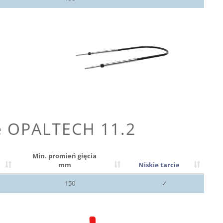
e OPALTECH 11.2
Min. promień gięcia
mm
Niskie tarcie
150
✓