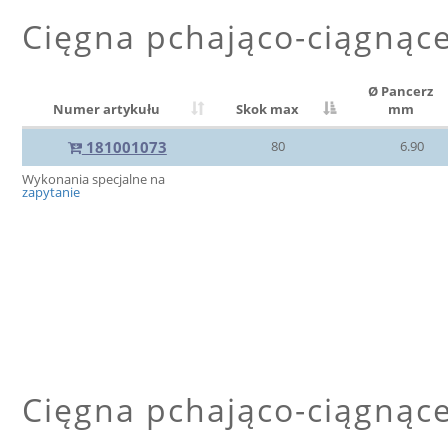
Cięgna pchająco-ciągnąc
Ø Pancerz
Numer artykułu
Skok max
mm
181001073
80
6.90
Wykonania specjalne na
zapytanie
Cięgna pchająco-ciągnąc