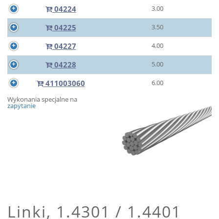
04224
3.00
04225
3.50
04227
4.00
04228
5.00
411003060
6.00
Wykonania specjalne na
zapytanie
Linki, 1.4301 / 1.4401