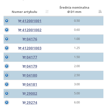
Średnia nominalna
Numer artykułu
Ø D1 mm
412001001
0.50
412001002
0.60
04176
1.00
412001003
1.25
04177
1.50
04179
2.00
04180
2.50
04181
3.00
29002
5.00
29274
6.00