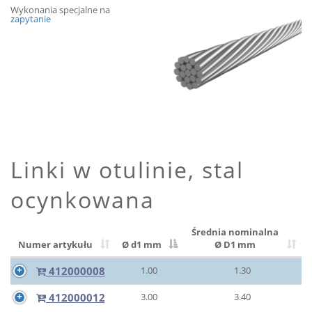
Wykonania specjalne na
zapytanie
Linki w otulinie, stal
ocynkowana
Średnia nominalna
Numer artykułu
Ø d1 mm
Ø D1 mm
412000008
1.00
1.30
412000012
3.00
3.40