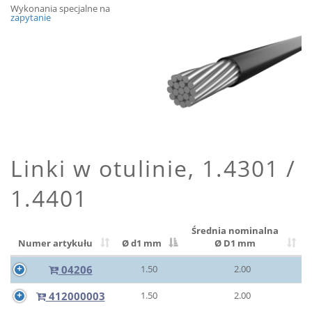
Wykonania specjalne na
zapytanie
Linki w otulinie, 1.4301 /
1.4401
Średnia nominalna
Numer artykułu
Ø d1 mm
Ø D1 mm
04206
1.50
2.00
412000003
1.50
2.00