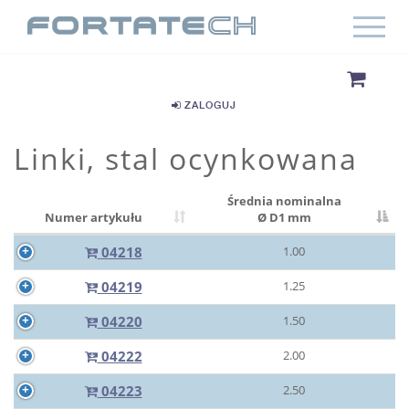
ZALOGUJ
Linki, stal ocynkowana
Średnia nominalna
Numer artykułu
Ø D1 mm
04218
1.00
04219
1.25
04220
1.50
04222
2.00
04223
2.50