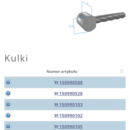
Kulki
Numer artykułu
150990588
150990528
150990103
150990102
150990105