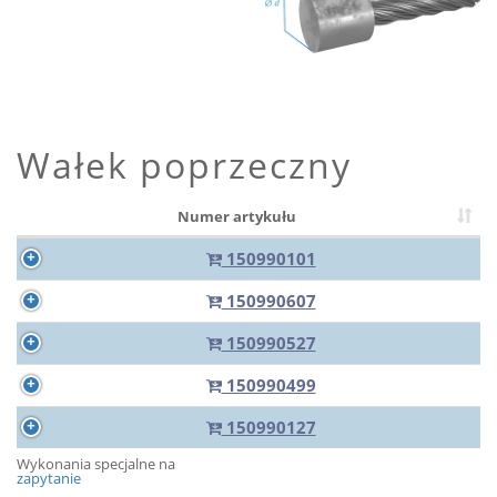
Wałek poprzeczny
Numer artykułu
150990101
150990607
150990527
150990499
150990127
Wykonania specjalne na
zapytanie