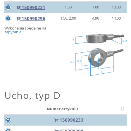
150990231
1.50
7.00
13.00
150990296
1.50, 2.00
4.90
14.00
Wykonania specjalne na
zapytanie
Ucho, typ D
Numer artykułu
150990233