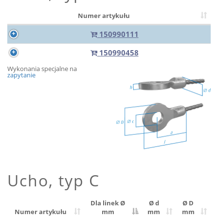
Numer artykułu
150990111
150990458
Wykonania specjalne na
zapytanie
Ucho, typ C
Dla linek Ø
Ø d
Ø D
Numer artykułu
mm
mm
mm