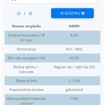
W KOSZYKU
1
Numer artykułu
04099
Średnia nominalna / Ø
8.00
D1 mm
Konstrukcja
6x7 - WSC
Min siła zrywająca / kN
45.00
Rodzaj splotu / -
Regular lay / right lay (sZ)
kierunek
Materiał linki
1.1139
Powierzchnia drutów
galvanized
Wytrzymałość materiału
1960
/ N/mm²