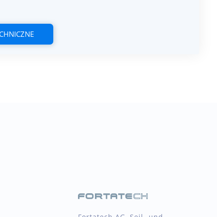
ECHNICZNE
Fortatech AG, Seil- und