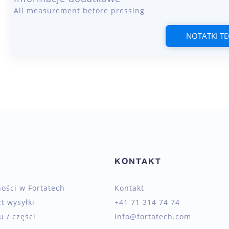
All measurement before pressing
NOTATKI T
KONTAKT
ności w Fortatech
Kontakt
zt wysyłki
+41 71 314 74 74
 / części
info@fortatech.com