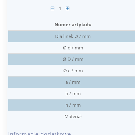
1
Numer artykułu
Dla linek Ø / mm
Ø d / mm
Ø D / mm
Ø c / mm
a / mm
b / mm
h / mm
Materiał
Informacje dodatkowe