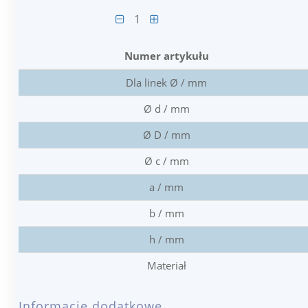
1
Numer artykułu
Dla linek Ø / mm
Ø d / mm
Ø D / mm
Ø c / mm
a / mm
b / mm
h / mm
Materiał
Informacje dodatkowe