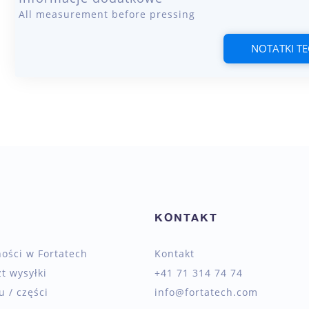
All measurement before pressing
NOTATKI T
KONTAKT
ności w Fortatech
Kontakt
zt wysyłki
+41 71 314 74 74
 / części
info@fortatech.com