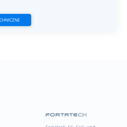
ECHNICZNE
Fortatech AG, Seil- und