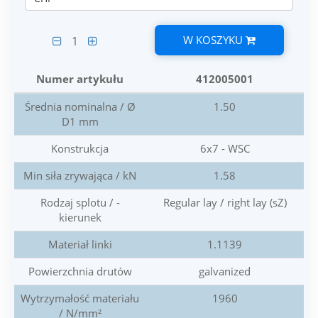
W KOSZYKU
1
Numer artykułu
412005001
Średnia nominalna / Ø
1.50
D1 mm
Konstrukcja
6x7 - WSC
Min siła zrywająca / kN
1.58
Rodzaj splotu / -
Regular lay / right lay (sZ)
kierunek
Materiał linki
1.1139
Powierzchnia drutów
galvanized
Wytrzymałość materiału
1960
/ N/mm²