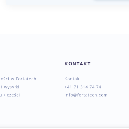
KONTAKT
ności w Fortatech
Kontakt
zt wysyłki
+41 71 314 74 74
 / części
info@fortatech.com