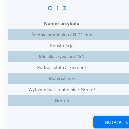
1
Numer artykułu
Średnia nominalna / Ø D1 mm
Konstrukcja
Min siła zrywająca / kN
Rodzaj splotu / -kierunek
Materiał linki
Wytrzymałość materiału / N/mm²
Norma
NOTATKI T