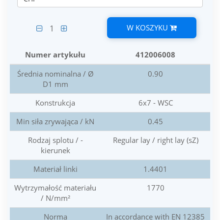
W KOSZYKU
1
Numer artykułu
412006008
Średnia nominalna / Ø
0.90
D1 mm
Konstrukcja
6x7 - WSC
Min siła zrywająca / kN
0.45
Rodzaj splotu / -
Regular lay / right lay (sZ)
kierunek
Materiał linki
1.4401
Wytrzymałość materiału
1770
/ N/mm²
Norma
In accordance with EN 12385