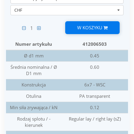
CHF
W KOSZYKU
1
Numer artykułu
412006503
Ø d1 mm
0.45
Średnia nominalna / Ø
0.60
D1 mm
Konstrukcja
6x7 - WSC
Otulina
PA transparent
Min siła zrywająca / kN
0.12
Rodzaj splotu / -
Regular lay / right lay (sZ)
kierunek