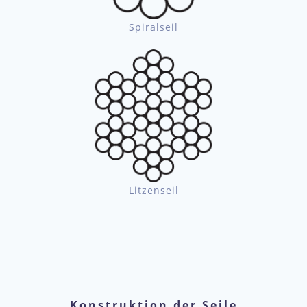
Spiralseil
Litzenseil
Konstruktion der Seile