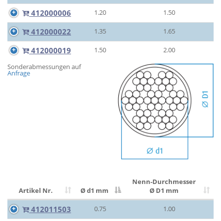
412000006
1.20
1.50
412000022
1.35
1.65
412000019
1.50
2.00
Sonderabmessungen auf
Anfrage
Nenn-Durchmesser
Artikel Nr.
Ø d1 mm
Ø D1 mm
412011503
0.75
1.00