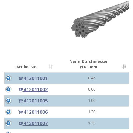
Nenn-Durchmesser
Artikel Nr.
Ø D1 mm
412011001
0.45
412011002
0.60
412011005
1.00
412011006
1.20
412011007
1.35