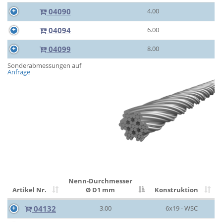
04090
4.00
04094
6.00
04099
8.00
Sonderabmessungen auf
Anfrage
Nenn-Durchmesser
Artikel Nr.
Ø D1 mm
Konstruktion
04132
3.00
6x19 - WSC