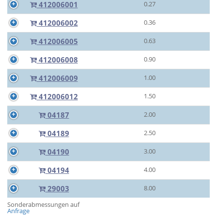
412006001
0.27
412006002
0.36
412006005
0.63
412006008
0.90
412006009
1.00
412006012
1.50
04187
2.00
04189
2.50
04190
3.00
04194
4.00
29003
8.00
Sonderabmessungen auf
Anfrage