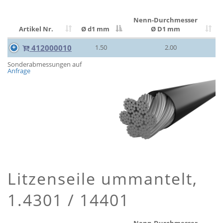
Nenn-Durchmesser
Artikel Nr.
Ø d1 mm
Ø D1 mm
412000010
1.50
2.00
Sonderabmessungen auf
Anfrage
Litzenseile ummantelt,
1.4301 / 14401