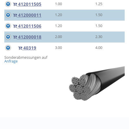
412011505
1.00
1.25
412000011
1.20
1.50
412011506
1.20
1.50
412000018
2.00
2.30
40319
3.00
4.00
Sonderabmessungen auf
Anfrage