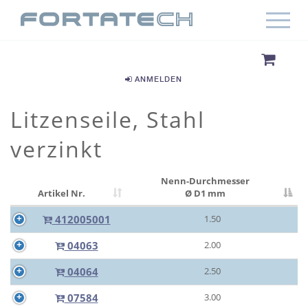
ANMELDEN
Litzenseile, Stahl
verzinkt
Nenn-Durchmesser
Artikel Nr.
Ø D1 mm
412005001
1.50
04063
2.00
04064
2.50
07584
3.00