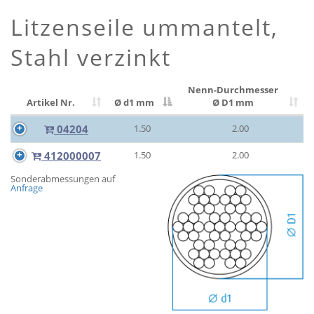
Litzenseile ummantelt,
Stahl verzinkt
Nenn-Durchmesser
Artikel Nr.
Ø d1 mm
Ø D1 mm
04204
1.50
2.00
412000007
1.50
2.00
Sonderabmessungen auf
Anfrage