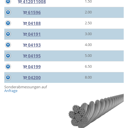
412011008
1.50
61596
2.00
04188
2.50
04191
3.00
04193
4.00
04195
5.00
04199
6.50
04200
8.00
Sonderabmessungen auf
Anfrage