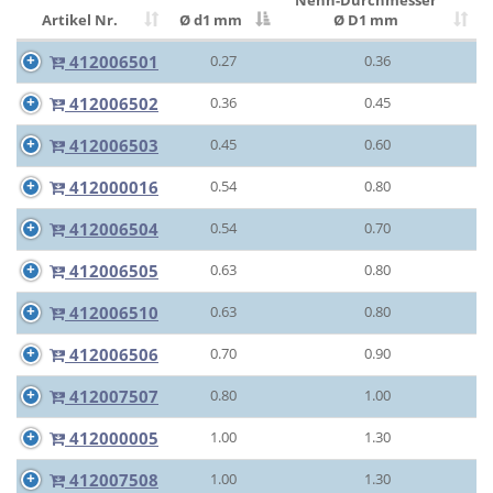
Nenn-Durchmesser
Artikel Nr.
Ø d1 mm
Ø D1 mm
412006501
0.27
0.36
412006502
0.36
0.45
412006503
0.45
0.60
412000016
0.54
0.80
412006504
0.54
0.70
412006505
0.63
0.80
412006510
0.63
0.80
412006506
0.70
0.90
412007507
0.80
1.00
412000005
1.00
1.30
412007508
1.00
1.30