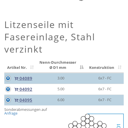
Litzenseile mit
Fasereinlage, Stahl
verzinkt
Nenn-Durchmesser
Artikel Nr.
Ø D1 mm
Konstruktion
04089
3.00
6x7 - FC
04092
5.00
6x7 - FC
04095
6.00
6x7 - FC
Sonderabmessungen auf
Anfrage