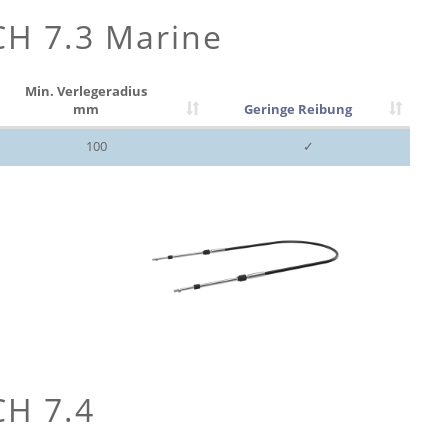
CH 7.3 Marine
Min. Verlegeradius
mm
Geringe Reibung
100
✓
CH 7.4