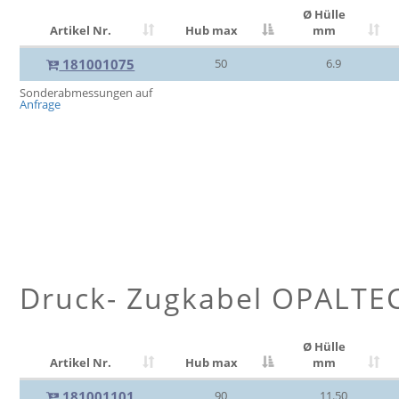
Ø Hülle
Artikel Nr.
Hub max
mm
181001075
50
6.9
Sonderabmessungen auf
Anfrage
Druck- Zugkabel OPALTE
Ø Hülle
Artikel Nr.
Hub max
mm
181001101
90
11.50