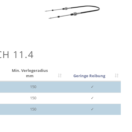
CH 11.4
Min. Verlegeradius
mm
Geringe Reibung
150
✓
150
✓
150
✓