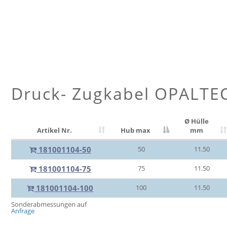
Druck- Zugkabel OPALTE
Ø Hülle
Artikel Nr.
Hub max
mm
181001104-50
50
11.50
181001104-75
75
11.50
181001104-100
100
11.50
Sonderabmessungen auf
Anfrage