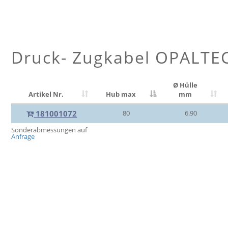
Druck- Zugkabel OPALTE
Ø Hülle
Artikel Nr.
Hub max
mm
181001072
80
6.90
Sonderabmessungen auf
Anfrage