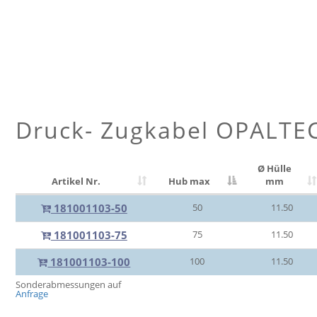
Druck- Zugkabel OPALTE
Ø Hülle
Artikel Nr.
Hub max
mm
181001103-50
50
11.50
181001103-75
75
11.50
181001103-100
100
11.50
Sonderabmessungen auf
Anfrage