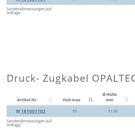
Sonderabmessungen auf
Anfrage
Druck- Zugkabel OPALTE
Ø Hülle
Artikel Nr.
Hub max
mm
181001102
65
11.50
Sonderabmessungen auf
Anfrage