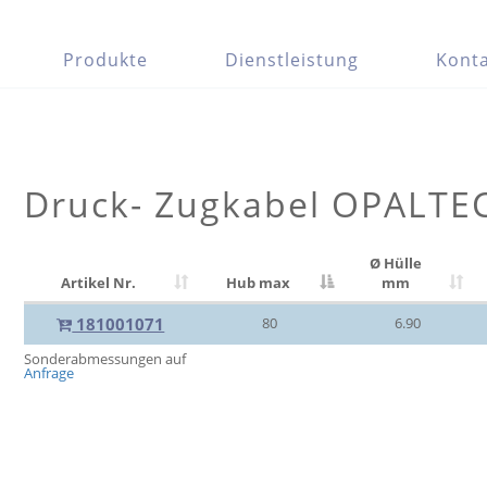
Produkte
Dienstleistung
Konta
Druck- Zugkabel OPALTE
Ø Hülle
Artikel Nr.
Hub max
mm
181001071
80
6.90
Sonderabmessungen auf
Anfrage