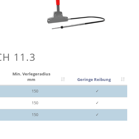
CH 11.3
Min. Verlegeradius
mm
Geringe Reibung
150
✓
150
✓
150
✓