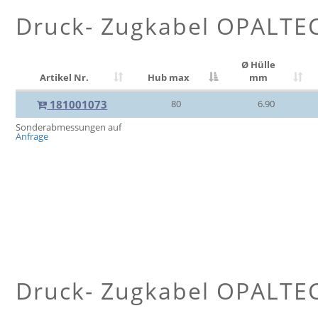
Druck- Zugkabel OPALTE
Ø Hülle
Artikel Nr.
Hub max
mm
181001073
80
6.90
Sonderabmessungen auf
Anfrage
Druck- Zugkabel OPALTE