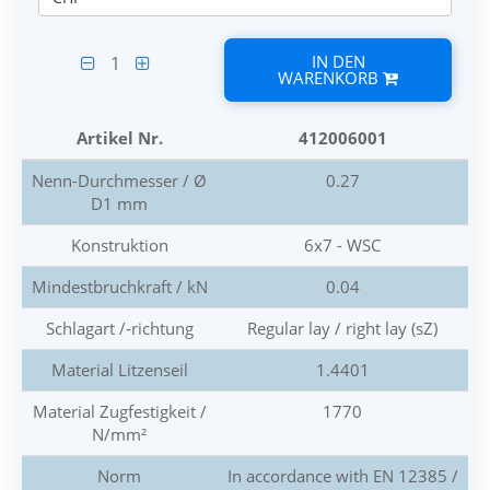
IN DEN
1
WARENKORB
Artikel Nr.
412006001
Nenn-Durchmesser / Ø
0.27
D1 mm
Konstruktion
6x7 - WSC
Mindestbruchkraft / kN
0.04
Schlagart /-richtung
Regular lay / right lay (sZ)
Material Litzenseil
1.4401
Material Zugfestigkeit /
1770
N/mm²
Norm
In accordance with EN 12385 /