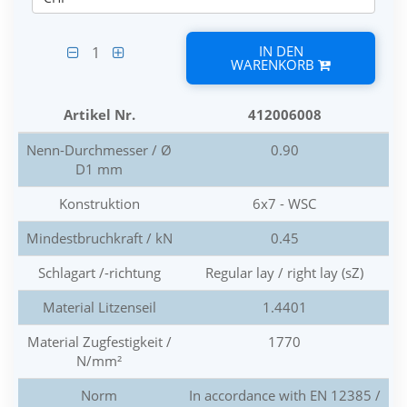
IN DEN
1
WARENKORB
Artikel Nr.
412006008
Nenn-Durchmesser / Ø
0.90
D1 mm
Konstruktion
6x7 - WSC
Mindestbruchkraft / kN
0.45
Schlagart /-richtung
Regular lay / right lay (sZ)
Material Litzenseil
1.4401
Material Zugfestigkeit /
1770
N/mm²
Norm
In accordance with EN 12385 /