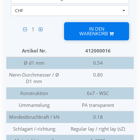
CHF
IN DEN
1
WARENKORB
Artikel Nr.
412000016
Ø d1 mm
0.54
Nenn-Durchmesser / Ø
0.80
D1 mm
Konstruktion
6x7 - WSC
Ummantelung
PA transparent
Mindestbruchkraft / kN
0.18
Schlagart /-richtung
Regular lay / right lay (sZ)