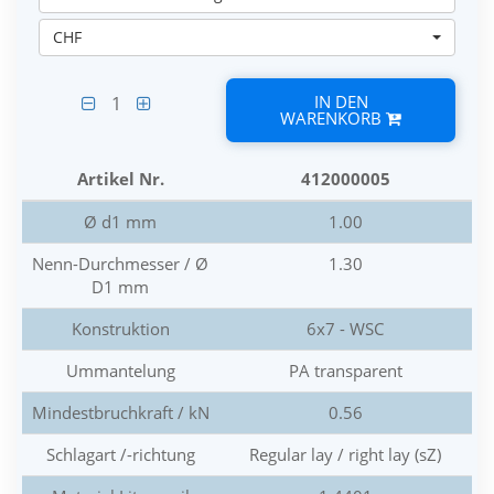
CHF
IN DEN
1
WARENKORB
Artikel Nr.
412000005
Ø d1 mm
1.00
Nenn-Durchmesser / Ø
1.30
D1 mm
Konstruktion
6x7 - WSC
Ummantelung
PA transparent
Mindestbruchkraft / kN
0.56
Schlagart /-richtung
Regular lay / right lay (sZ)