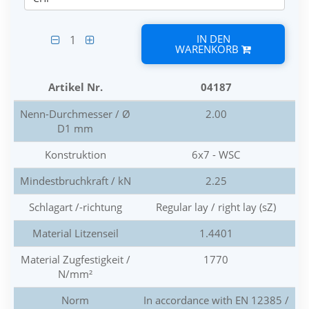
IN DEN
1
WARENKORB
Artikel Nr.
04187
Nenn-Durchmesser / Ø
2.00
D1 mm
Konstruktion
6x7 - WSC
Mindestbruchkraft / kN
2.25
Schlagart /-richtung
Regular lay / right lay (sZ)
Material Litzenseil
1.4401
Material Zugfestigkeit /
1770
N/mm²
Norm
In accordance with EN 12385 /