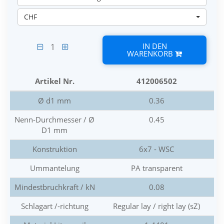
CHF
IN DEN
1
WARENKORB
Artikel Nr.
412006502
Ø d1 mm
0.36
Nenn-Durchmesser / Ø
0.45
D1 mm
Konstruktion
6x7 - WSC
Ummantelung
PA transparent
Mindestbruchkraft / kN
0.08
Schlagart /-richtung
Regular lay / right lay (sZ)