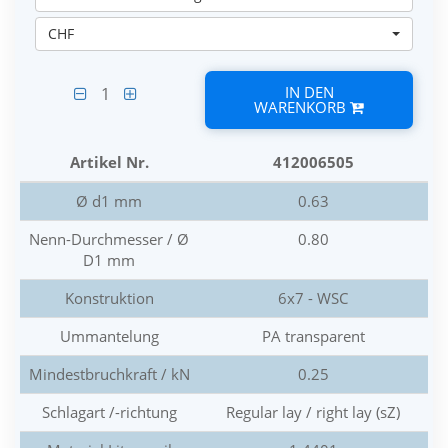
CHF
IN DEN
1
WARENKORB
Artikel Nr.
412006505
Ø d1 mm
0.63
Nenn-Durchmesser / Ø
0.80
D1 mm
Konstruktion
6x7 - WSC
Ummantelung
PA transparent
Mindestbruchkraft / kN
0.25
Schlagart /-richtung
Regular lay / right lay (sZ)