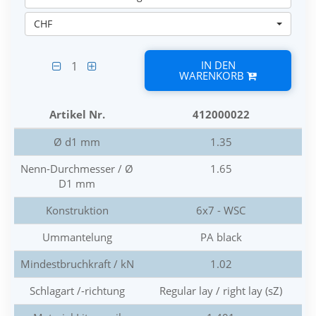
CHF
IN DEN
1
WARENKORB
Artikel Nr.
412000022
Ø d1 mm
1.35
Nenn-Durchmesser / Ø
1.65
D1 mm
Konstruktion
6x7 - WSC
Ummantelung
PA black
Mindestbruchkraft / kN
1.02
Schlagart /-richtung
Regular lay / right lay (sZ)