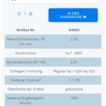
IN DEN
1
WARENKORB
Artikel Nr.
04063
Nenn-Durchmesser / Ø
2.00
D1 mm
Konstruktion
6x7 - WSC
Mindestbruchkraft / kN
2.81
Schlagart /-richtung
Regular lay / right lay (sZ)
Material Litzenseil
1.1139
Oberfläche der Drähte
galvanized
Material Zugfestigkeit /
1960
N/mm²