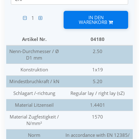
IN DEN
1
WARENKORB
Artikel Nr.
04180
Nenn-Durchmesser / Ø
2.50
D1 mm
Konstruktion
1x19
Mindestbruchkraft / kN
5.20
Schlagart /-richtung
Regular lay / right lay (sZ)
Material Litzenseil
1.4401
Material Zugfestigkeit /
1570
N/mm²
Norm
In accordance with EN 12385/