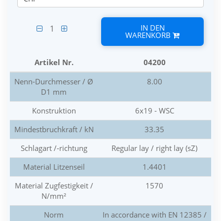
IN DEN
1
WARENKORB
Artikel Nr.
04200
Nenn-Durchmesser / Ø
8.00
D1 mm
Konstruktion
6x19 - WSC
Mindestbruchkraft / kN
33.35
Schlagart /-richtung
Regular lay / right lay (sZ)
Material Litzenseil
1.4401
Material Zugfestigkeit /
1570
N/mm²
Norm
In accordance with EN 12385 /