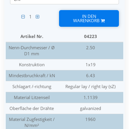
IN DEN
1
WARENKORB
Artikel Nr.
04223
Nenn-Durchmesser / Ø
2.50
D1 mm
Konstruktion
1x19
Mindestbruchkraft / kN
6.43
Schlagart /-richtung
Regular lay / right lay (sZ)
Material Litzenseil
1.1139
Oberfläche der Drähte
galvanized
Material Zugfestigkeit /
1960
N/mm²