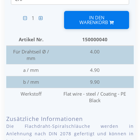
IN DEN
1
WARENKORB
Artikel Nr.
150000040
Für Drahtseil Ø /
4.00
mm
a / mm
4.90
b / mm
9.90
Werkstoff
Flat wire - steel / Coating - PE
Black
Zusätzliche Informationen
Die Flachdraht-Spiralschläuche werden in
Anlehnung nach DIN 2078 gefertigt und können in