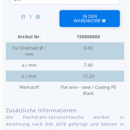
IN DEN
1
WARENKORB
Artikel Nr.
150000060
Für Drahtseil Ø /
6.00
mm
a / mm
7.40
b / mm
12.20
Werkstoff
Flat wire - steel / Coating PE
Black
Zusätzliche Informationen
Die Flachdraht-Spiralschläuche werden in
Anlehnung nach DIN 2078 gefertigt und können in