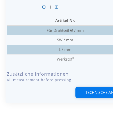
1
Artikel Nr.
Für Drahtseil Ø / mm
SW / mm
L / mm
Werkstoff
Zusätzliche Informationen
All measurement before pressing
TECHNISCHE 