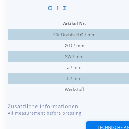
1
Artikel Nr.
Für Drahtseil Ø / mm
Ø D / mm
SW / mm
a / mm
L / mm
Werkstoff
Zusätzliche Informationen
All measurement before pressing
TECHNISCHE 