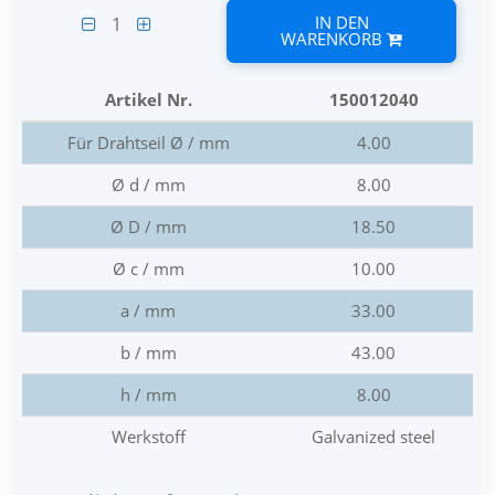
IN DEN
1
WARENKORB
Artikel Nr.
150012040
Für Drahtseil Ø / mm
4.00
Ø d / mm
8.00
Ø D / mm
18.50
Ø c / mm
10.00
a / mm
33.00
b / mm
43.00
h / mm
8.00
Werkstoff
Galvanized steel