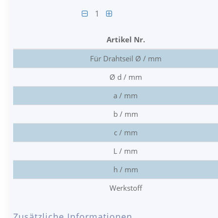
1
Artikel Nr.
Für Drahtseil Ø / mm
Ø d / mm
a / mm
b / mm
c / mm
L / mm
h / mm
Werkstoff
Zusätzliche Informationen