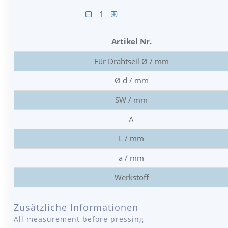
1
Artikel Nr.
Für Drahtseil Ø / mm
Ø d / mm
SW / mm
A
L / mm
a / mm
Werkstoff
Zusätzliche Informationen
All measurement before pressing