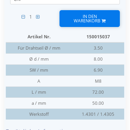
IN DEN
1
WARENKORB
Artikel Nr.
150015037
Für Drahtseil Ø / mm
3.50
Ø d / mm
8.00
SW / mm
6.90
A
M8
L / mm
72.00
a / mm
50.00
Werkstoff
1.4301 / 1.4305