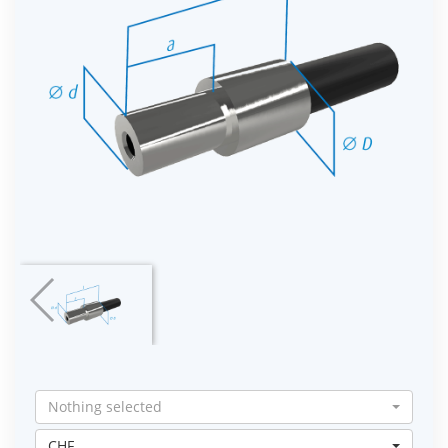
Nothing selected
CHF