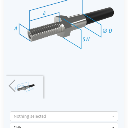
Nothing selected
CHF