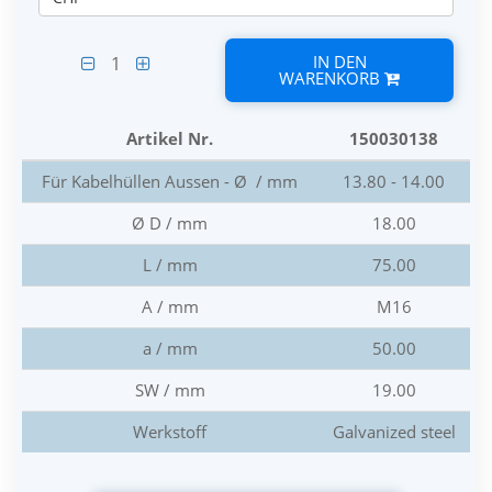
IN DEN
1
WARENKORB
Artikel Nr.
150030138
Für Kabelhüllen Aussen - Ø / mm
13.80 - 14.00
Ø D / mm
18.00
L / mm
75.00
A / mm
M16
a / mm
50.00
SW / mm
19.00
Werkstoff
Galvanized steel