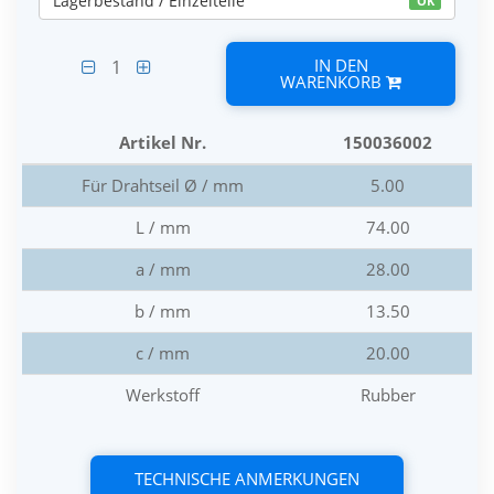
Lagerbestand / Einzelteile
OK
IN DEN
1
WARENKORB
Artikel Nr.
150036002
Für Drahtseil Ø / mm
5.00
L / mm
74.00
a / mm
28.00
b / mm
13.50
c / mm
20.00
Werkstoff
Rubber
TECHNISCHE ANMERKUNGEN