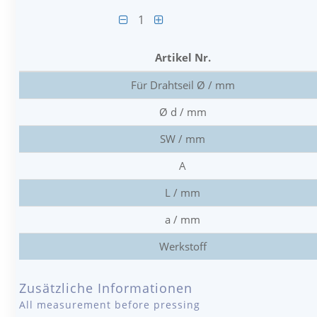
1
Artikel Nr.
Für Drahtseil Ø / mm
Ø d / mm
SW / mm
A
L / mm
a / mm
Werkstoff
Zusätzliche Informationen
All measurement before pressing