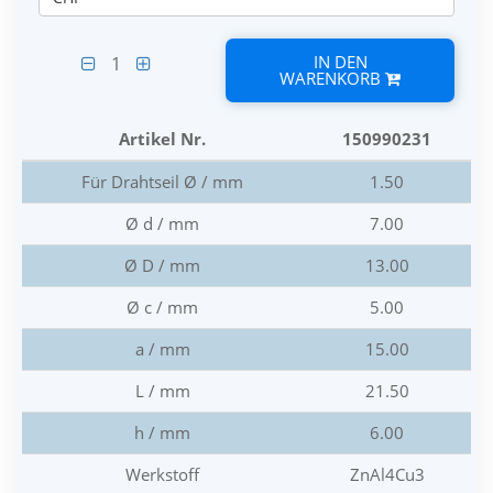
IN DEN
1
WARENKORB
Artikel Nr.
150990231
Für Drahtseil Ø / mm
1.50
Ø d / mm
7.00
Ø D / mm
13.00
Ø c / mm
5.00
a / mm
15.00
L / mm
21.50
h / mm
6.00
Werkstoff
ZnAl4Cu3