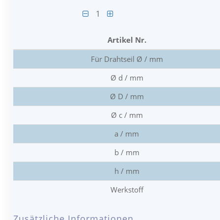
1
Artikel Nr.
Für Drahtseil Ø / mm
Ø d / mm
Ø D / mm
Ø c / mm
a / mm
b / mm
h / mm
Werkstoff
Zusätzliche Informationen