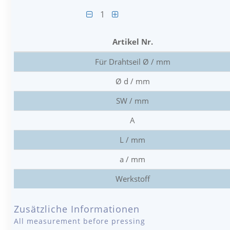
1
Artikel Nr.
Für Drahtseil Ø / mm
Ø d / mm
SW / mm
A
L / mm
a / mm
Werkstoff
Zusätzliche Informationen
All measurement before pressing