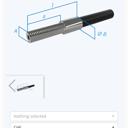
Nothing selected
CHF