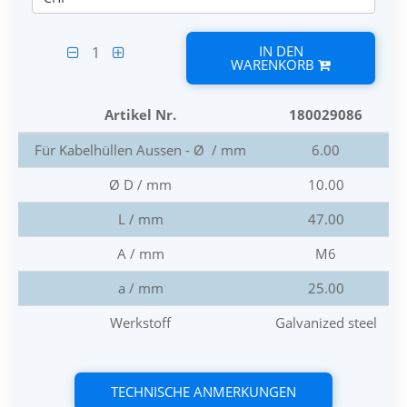
IN DEN
1
WARENKORB
Artikel Nr.
180029086
Für Kabelhüllen Aussen - Ø / mm
6.00
Ø D / mm
10.00
L / mm
47.00
A / mm
M6
a / mm
25.00
Werkstoff
Galvanized steel
TECHNISCHE ANMERKUNGEN