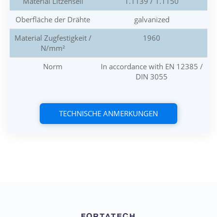
Material Litzenseil
1.1139 / 1.1150
Oberfläche der Drähte
galvanized
Material Zugfestigkeit /
1960
N/mm²
Norm
In accordance with EN 12385 /
DIN 3055
TECHNISCHE ANMERKUNGEN
FORTATECH