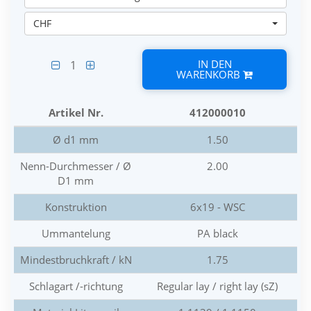
CHF
IN DEN
1
WARENKORB
Artikel Nr.
412000010
Ø d1 mm
1.50
Nenn-Durchmesser / Ø
2.00
D1 mm
Konstruktion
6x19 - WSC
Ummantelung
PA black
Mindestbruchkraft / kN
1.75
Schlagart /-richtung
Regular lay / right lay (sZ)