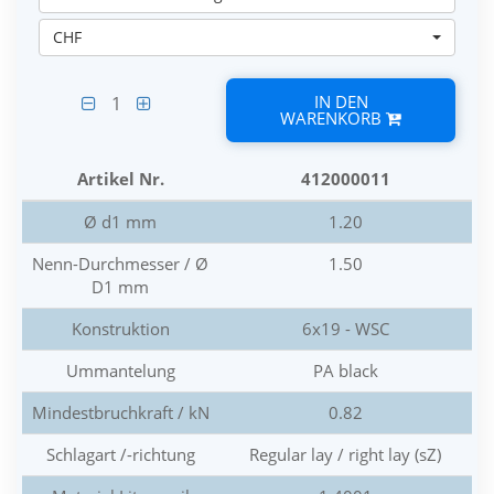
CHF
IN DEN
1
WARENKORB
Artikel Nr.
412000011
Ø d1 mm
1.20
Nenn-Durchmesser / Ø
1.50
D1 mm
Konstruktion
6x19 - WSC
Ummantelung
PA black
Mindestbruchkraft / kN
0.82
Schlagart /-richtung
Regular lay / right lay (sZ)