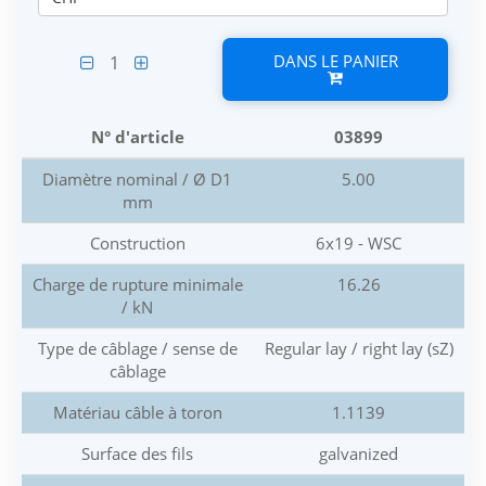
DANS LE PANIER
1
N° d'article
03899
Diamètre nominal / Ø D1
5.00
mm
Construction
6x19 - WSC
Charge de rupture minimale
16.26
/ kN
Type de câblage / sense de
Regular lay / right lay (sZ)
câblage
Matériau câble à toron
1.1139
Surface des fils
galvanized